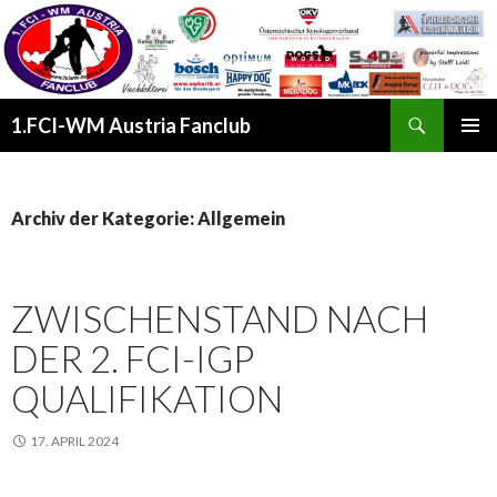
Suchen
1.FCI-WM Austria Fanclub
SPRINGE
PRIMÄR
ZUM
MENÜ
INHALT
Archiv der Kategorie: Allgemein
ZWISCHENSTAND NACH
DER 2. FCI-IGP
QUALIFIKATION
17. APRIL 2024