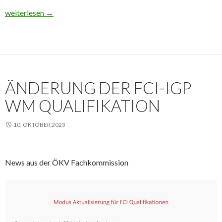
Zwischenstand nach der 2. FCI-IGP Qualifikation
weiterlesen
→
ÄNDERUNG DER FCI-IGP
WM QUALIFIKATION
10. OKTOBER 2023
News aus der ÖKV Fachkommission