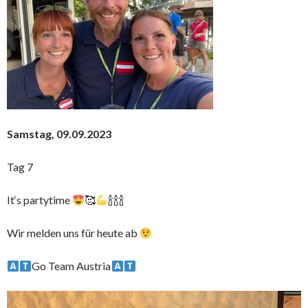
Samstag, 09.09.2023
Tag 7
It‘s partytime
🥰
🍾🍾🍾
Wir melden uns für heute ab
Go Team Austria