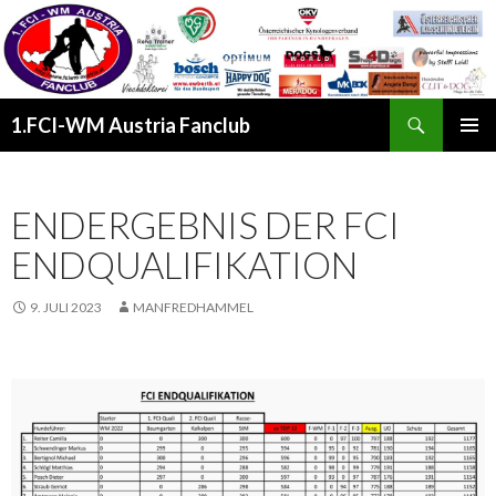
Suchen
1.FCI-WM Austria Fanclub
SPRINGE
PRIMÄR
ZUM
MENÜ
INHALT
ENDERGEBNIS DER FCI
ENDQUALIFIKATION
9. JULI 2023
MANFREDHAMMEL