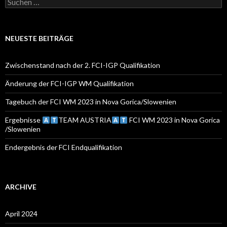
S
u
c
h
e
NEUESTE BEITRÄGE
n
a
c
Zwischenstand nach der 2. FCI-IGP Qualifikation
h
:
Änderung der FCI-IGP WM Qualifikation
Tagebuch der FCI WM 2023 in Nova Gorica/Slowenien
Ergebnisse
TEAM AUSTRIA
FCI WM 2023 in Nova Gorica
/Slowenien
Endergebnis der FCI Endqualifikation
ARCHIVE
April 2024