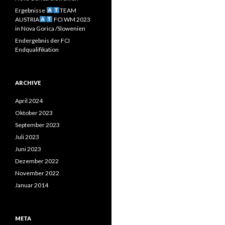
Ergebnisse
TEAM
AUSTRIA
FCI WM 2023
in Nova Gorica /Slowenien
Endergebnis der FCI
Endqualifikation
ARCHIVE
April 2024
Oktober 2023
September 2023
Juli 2023
Juni 2023
Dezember 2022
November 2022
Januar 2014
META