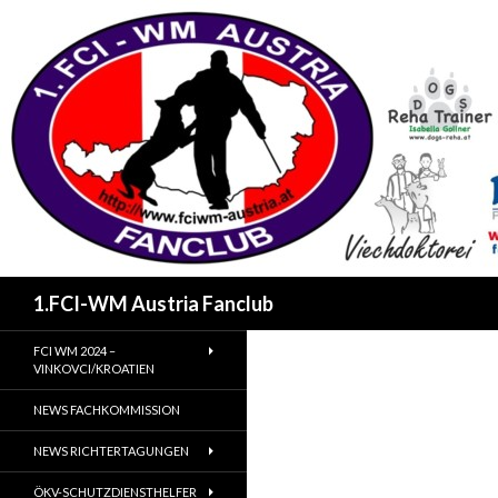
Suchen
1.FCI-WM Austria Fanclub
FCI WM 2024 –
VINKOVCI/KROATIEN
NEWS FACHKOMMISSION
NEWS RICHTERTAGUNGEN
ÖKV-SCHUTZDIENSTHELFER