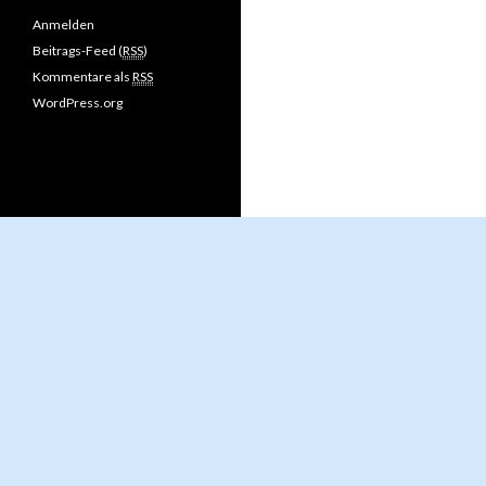
Anmelden
Beitrags-Feed (
RSS
)
Kommentare als
RSS
WordPress.org