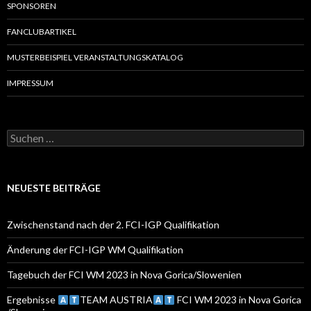
SPONSOREN
FANCLUBARTIKEL
MUSTERBEISPIEL VERANSTALTUNGSKATALOG
IMPRESSUM
S
u
c
h
e
NEUESTE BEITRÄGE
n
a
c
Zwischenstand nach der 2. FCI-IGP Qualifikation
h
:
Änderung der FCI-IGP WM Qualifikation
Tagebuch der FCI WM 2023 in Nova Gorica/Slowenien
Ergebnisse
TEAM AUSTRIA
FCI WM 2023 in Nova Gorica