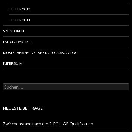
HELFER 2012
HELFER 2011
SPONSOREN
FANCLUBARTIKEL
MUSTERBEISPIEL VERANSTALTUNGSKATALOG
IMPRESSUM
S
u
c
h
e
NEUESTE BEITRÄGE
n
a
c
Zwischenstand nach der 2. FCI-IGP Qualifikation
h