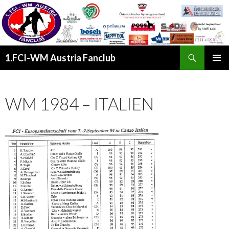
Suchen
1.FCI-WM Austria Fanclub
SPRINGE
PRIMÄR
ZUM
MENÜ
INHALT
WM 1984 – ITALIEN