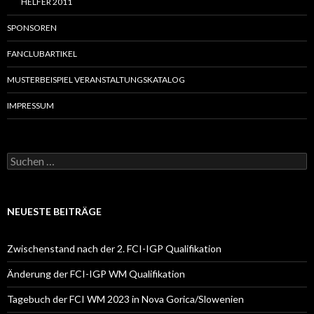
HELFER 2011
SPONSOREN
FANCLUBARTIKEL
MUSTERBEISPIEL VERANSTALTUNGSKATALOG
IMPRESSUM
S
u
c
h
e
NEUESTE BEITRÄGE
n
a
c
Zwischenstand nach der 2. FCI-IGP Qualifikation
h
:
Änderung der FCI-IGP WM Qualifikation
Tagebuch der FCI WM 2023 in Nova Gorica/Slowenien