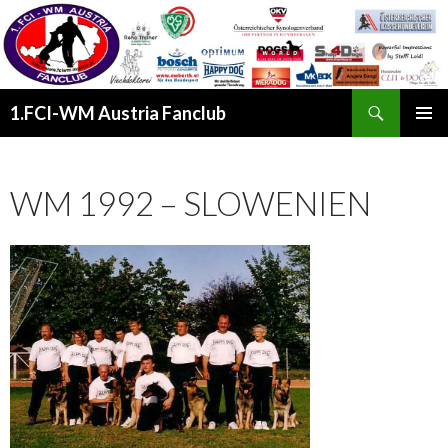
Suchen
1.FCI-WM Austria Fanclub
SPRINGE
PRIMÄR
ZUM
MENÜ
INHALT
WM 1992 – SLOWENIEN